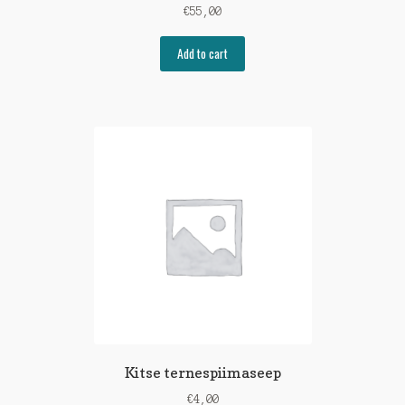
€
55,00
Add to cart
Kitse ternespiimaseep
€
4,00