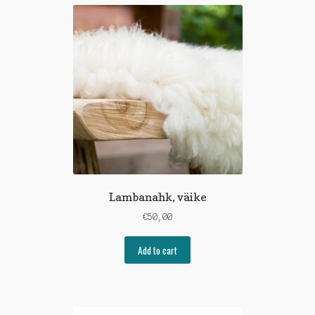
Lambanahk, väike
€
50,00
Add to cart