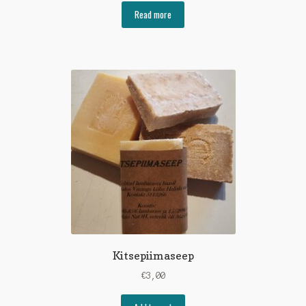
Read more
Kitsepiimaseep
€
3,00