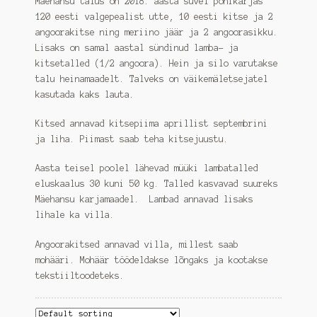
Mäehansu talus on 2018. aasta suvel põhikarjas
Lambaliha
120 eesti valgepealist utte, 10 eesti kitse ja 2
angoorakitse ning meriino jäär ja 2 angoorasikku.
Pood
Lisaks on samal aastal sündinud lamba- ja
kitsetalled (1/2 angoora). Hein ja silo varutakse
Kassa
talu heinamaadelt. Talveks on väikemäletsejatel
kasutada kaks lauta.
Metsanduse juhend
Kitsed annavad kitsepiima aprillist septembrini
Metsamajanduskavad
ja liha. Piimast saab teha kitsejuustu.
Aasta teisel poolel lähevad müüki lambatalled
eluskaalus 30 kuni 50 kg. Talled kasvavad suureks
Mäehansu karjamaadel. Lambad annavad lisaks
lihale ka villa.
Angoorakitsed annavad villa, millest saab
mohääri. Mohäär töödeldakse lõngaks ja kootakse
tekstiiltoodeteks.